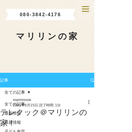
080-3842-4176
マリリンの家
記事
全ての記事
maririnnoie
全ての記事
2021年6月15日
読了時間: 1分
テレクック＠マリリンの
最新情報
家！
最新情報
子ども食堂