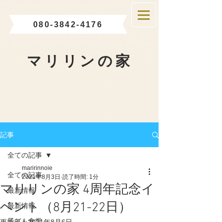
080-3842-4176
マリリンの家
記事
全ての記事
maririnnoie
全ての記事
2021年8月3日
読了時間: 1分
マリリンの家 4周年記念イ
最新情報
ベント（8月21-22日）
最新情報
子ども食堂