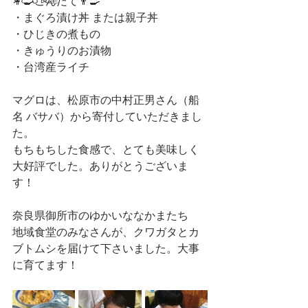
👩‍🍳こんだて👨‍🍳
・まぐろ漬け丼 または親子丼
・ひじきの煮もの
・きゅうりのお漬物
・台湾産ライチ
マグロは、松原市の中村正男さん（船
名 バサバ）から寄付していただきまし
た。
もちもちした食感で、とても美味しく
大好評でした。ありがとうございま
す！
奈良県御所市のゆかいななかまたち　
地域食堂のみなさんが、クワガタとカ
ブトムシを届けて下さいました。大事
に育てます！