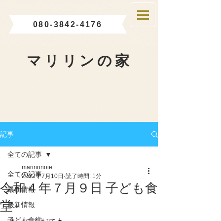
080-3842-4176
マリリンの家
記事
全ての記事
maririnnoie
全ての記事
2022年7月10日
読了時間: 1分
令和４年７月９日 子ども食
最新情報
堂
最新情報
子ども食堂