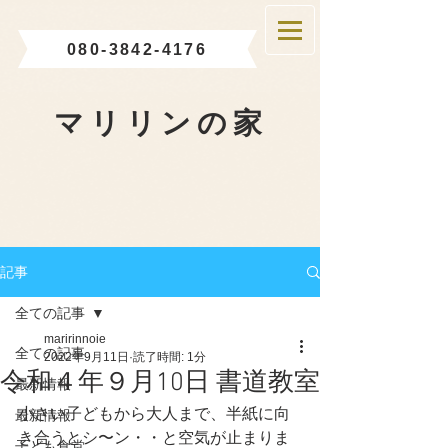
080-3842-4176
マリリンの家
記事
全ての記事
maririnnoie
全ての記事
2022年9月11日
読了時間: 1分
令和４年９月10日 書道教室
最新情報
小さい子どもから大人まで、半紙に向
最新情報
き合うとシ〜ン・・と空気が止まりま
子ども食堂