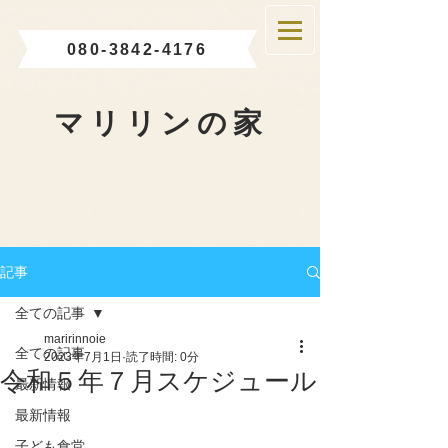
080-3842-4176
マリリンの家
記事
全ての記事
maririnnoie
全ての記事
2023年7月1日
読了時間: 0分
令和５年７月スケジュール
最新情報
最新情報
子ども食堂