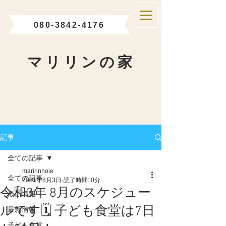
080-3842-4176
マリリンの家
記事
全ての記事
maririnnoie
全ての記事
2021年8月3日
読了時間: 0分
令和3年 8月のスケジュー
最新情報
ルです🗓 子ども食堂は7日
最新情報
子ども食堂