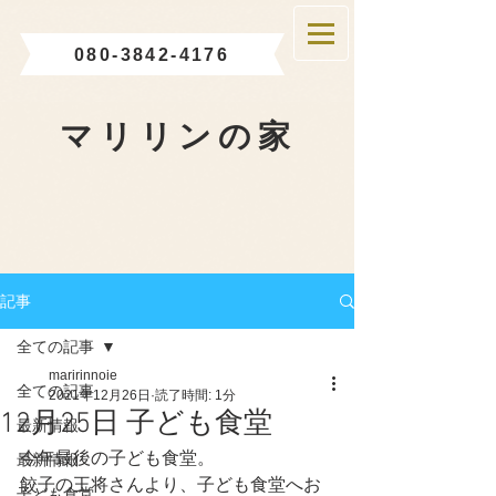
080-3842-4176
マリリンの家
記事
全ての記事
maririnnoie
全ての記事
2021年12月26日
読了時間: 1分
12月25日 子ども食堂
最新情報
今年最後の子ども食堂。
最新情報
餃子の王将さんより、子ども食堂へお
子ども食堂