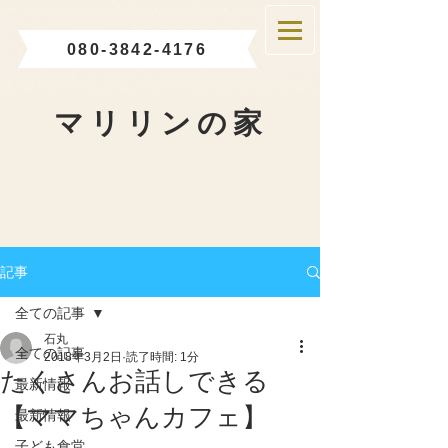
080-3842-4176
マリリンの家
記事
全ての記事
石丸
全ての記事
2018年3月2日
読了時間: 1分
たくさんお話しできる
最新情報
【ママちゃんカフェ】
最新情報
子ども食堂