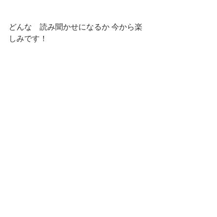
どんな　読み聞かせになるか 今から楽
しみです！
終業式のこの日、お時間ありましたら
ぜひお立ち寄りくださいませ
すべて表示
最新記事