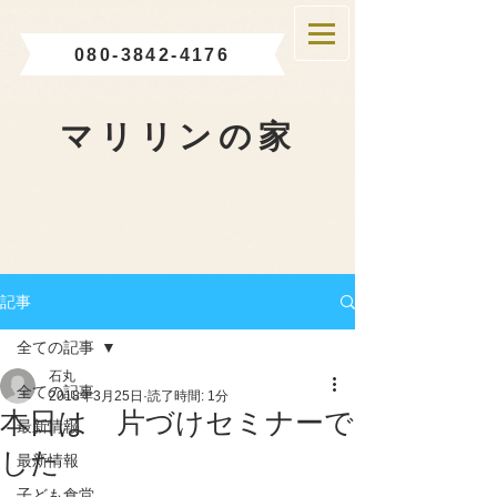
080-3842-4176
マリリンの家
記事
全ての記事
石丸
全ての記事
2018年3月25日
読了時間: 1分
本日は 片づけセミナーで
最新情報
した
最新情報
子ども食堂