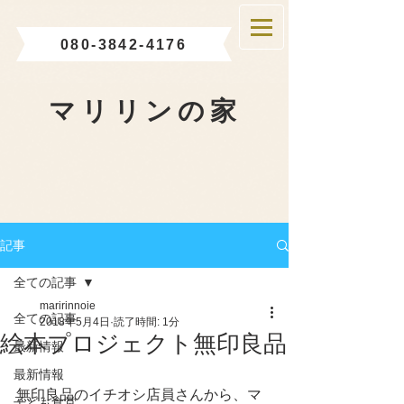
080-3842-4176
マリリンの家
記事
全ての記事
maririnnoie
全ての記事
2018年5月4日
読了時間: 1分
絵本プロジェクト無印良品
最新情報
最新情報
無印良品のイチオシ店員さんから、マ
子ども食堂