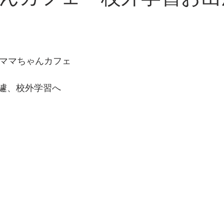
りママちゃんカフェ
遽、校外学習へ