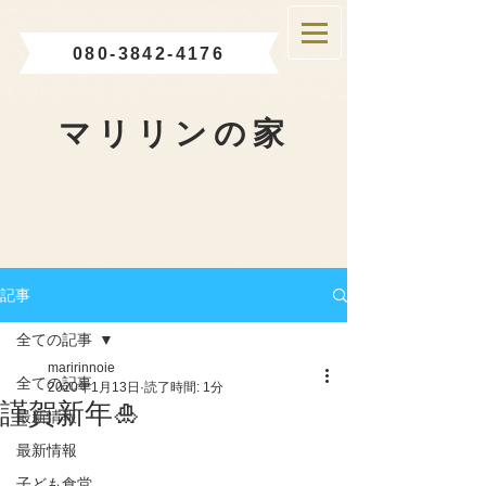
080-3842-4176
マリリンの家
記事
全ての記事
maririnnoie
全ての記事
2020年1月13日
読了時間: 1分
謹賀新年🎍
最新情報
最新情報
子ども食堂