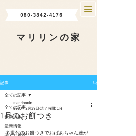
080-3842-4176
マリリンの家
記事
全ての記事
maririnnoie
全ての記事
2020年2月29日
読了時間: 1分
1月のお餅つき
最新情報
最新情報
多世代のお餅つきでおばあちゃん達が
子ども食堂