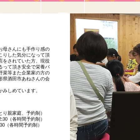
お母さんにも手作り感の
こりした気分になって頂
店をされていた方、現役
るって頂き安全で栄養バ
野菜等また企業家の方の
形県酒田市あねさんの会
かみしめています。
0（ひとり親家庭、予約制）
12:30（各時間予約制）
2:30（各時間予約制）