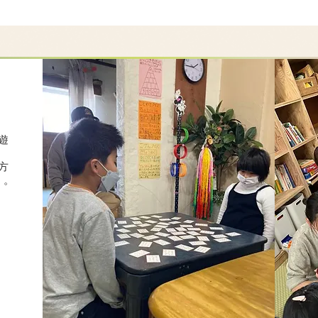
遊
方
）。