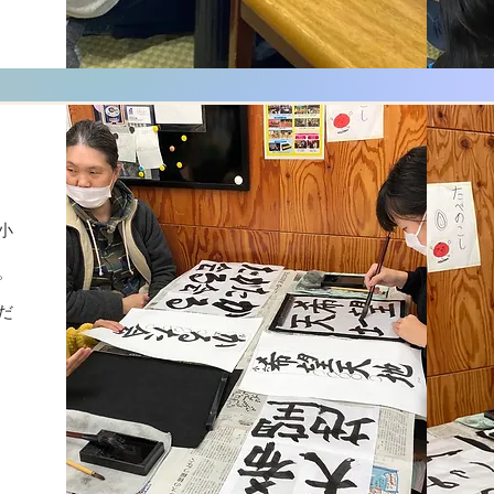
小
。
だ