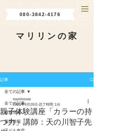
080-3842-4176
マリリンの家
記事
全ての記事
maririnnoie
全ての記事
2021年6月26日
読了時間: 1分
親子体験講座「カラーの持
最新情報
つ力」講師：天の川智子先
最新情報
子ども食堂